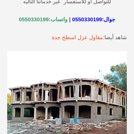
للتواصل أو للاستفسار عبر خدماتنا التاليه
جوال:
0550330199
|
واتساب:
0550330199
شاهد أيضا:
مقاول عزل اسطح جدة