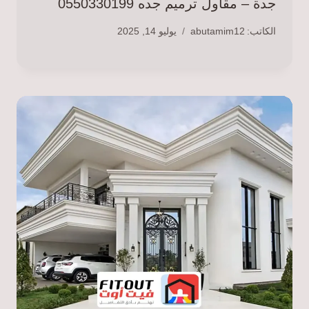
جدة – مقاول ترميم جده 0550330199
الكاتب:
abutamim12
يوليو 14, 2025