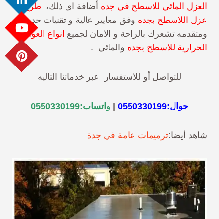
العزل المائي للاسطح في جده
أضافة اى ذلك،
طريقة
عزل اللاسطح بجده
وفق معايير عالية و تقنيات حديثة
ومتقدمه تشعرك بالراحة و الامان لجميع
انواع العوازل
الحرارية للاسطح بجده
والمائي .
للتواصل أو للاستفسار عبر خدماتنا التاليه
جوال:
0550330199
|
واتساب:
0550330199
شاهد أيضا:
ترميمات عامة في جدة