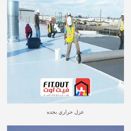
عزل حراري بجده