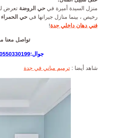
منزل السيدة أميرة في
حي الروضة
تعرض لل
رخيص ، بينما منازل جيرانها في
حي الحمراء
م
فني دهان داخلي جدة
!
تواصل معنا م
جوال:
0550330199
شاهد أيضا :
ترميم مباني في جدة