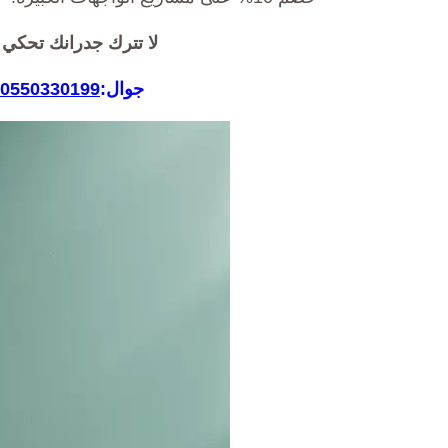
لا تترك جدرانك تحكي 
جوال:
0550330199
أ