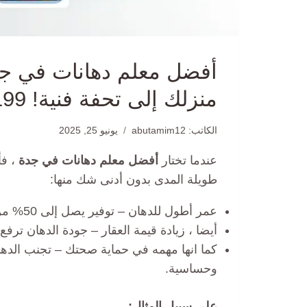
منزلك إلى تحفة فنية! 0550330199
الكاتب:
abutamim12
يونيو 25, 2025
عندما تختار
أفضل معلم دهانات في جدة
، ف
طويلة المدى بدون أدنى شك منها:
عمر أطول للدهان – توفير يصل إلى 50% من تكاليف الصيانة السنوية.
أيضا ، زيادة قيمة العقار – جودة الدهان ترفع سعر الع
كما انها مهمه في حماية صحتك – تجنب الدهان
وحساسية.
على سبيل المثال: