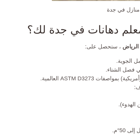
منازل في جدة
علم دهانات في جدة لك؟
الرياض
، ستحصل على:
ل الجوية.
ي فصل الشتاء.
فات ASTM D3273 العالمية.
الهدوء).
ى 50°م.