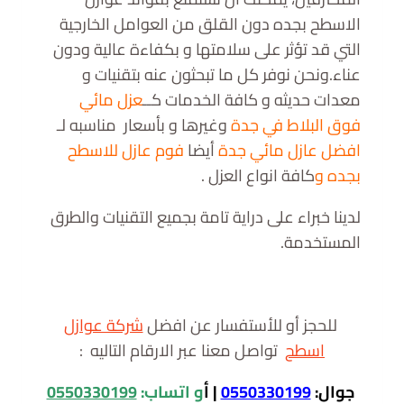
الاسطح بجده دون القلق من العوامل الخارجية
التي قد تؤثر على سلامتها و بكفاءة عالية ودون
عناء.ونحن نوفر كل ما تبحثون عنه بتقنيات و
معدات حديثه و كافة الخدمات كــ
عزل مائي
فوق البلاط في جدة
وغيرها و بأسعار مناسبه لـ
افضل عازل مائي جدة
أيضا
فوم عازل للاسطح
بجده و
كافة انواع العزل .
لدينا خبراء على دراية تامة بجميع التقنيات والطرق
المستخدمة.
للحجز أو للأستفسار عن افضل
شركة عوازل
اسطح
تواصل معنا عبر الارقام التاليه :
جوال:
0550330199
|
أ
و اتساب:
0550330199