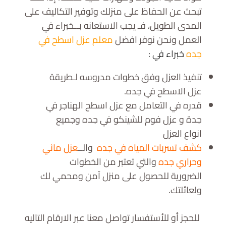
تبحث عن الحفاظ على منزلك وتوفير التكاليف على
المدى الطويل، فـ يجب الاستعانه بــخبراء في
العمل ونحن نوفر افضل
معلم عزل اسطح في
جده
خبراء في :
تنفيذ العزل وفق خطوات مدروسه لـطريقة
عزل الاسطح في جده.
قدره في التعامل مع عزل اسطح الهناجر في
جدة و عزل فوم للشينكو في جده وجميع
انواع العزل
كشف تسربات المياه في جده
والــ
عزل مائي
وحراري جده
والتي تعتبر من الخطوات
الضرورية
للحصول على منزل آمن ومحمي لك
ولعائلتك.
للحجز أو للأستفسار تواصل معنا عبر الارقام التاليه