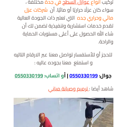
تركيب
انواع
عوازل السطح
في جدة
مختلفة ،
سواء كان عزلًا حراريًا أو مائيًا. أن
شركات عزل
مائي وحراري جده
التي تعتبر ذات الجودة العالية
تقدم خدمات استشارية وتنفيذية تضمن لك أن
شاء الله الحصول على أعلى مستويات الحماية
والراحة.
للحجز أو للأستفسار تواصل معنا عبر الارقام التاليه
و استمتع معنا بجوده عاليه :
جوال:
0550330199
|
أ
و
اتساب:
0550330199
شاهد أيضا :
ترميم وصيانة مباني