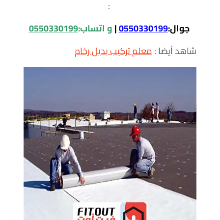
:
جوال:
0550330199
|
و اتساب:
0550330199
شاهد أيضا :
معلم تركيب بديل رخام