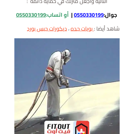
التاليه واجعل منزلك في حمايه دائمه :
جوال:
0550330199
|
أ
و
اتساب:
0550330199
شاهد أيضا :
بويات جده
،
ديكورات جبس بورد