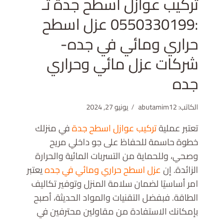
تركيب عوازل اسطح جدة تـ
:0550330199 عزل اسطح
حراري ومائي في جده-
شركات عزل مائي وحراري
جده
الكاتب:
abutamim12
يونيو 27, 2024
تعتبر عملية
تركيب عوازل اسطح جدة
في منزلك
خطوة حاسمة للحفاظ على جو داخلي مريح
وصحي، وللحماية من التسربات المائية والحرارة
الزائدة. إن
عزل اسطح حراري ومائي في جده
يعتبر
امر أساسيًا لضمان سلامة المنزل وتوفير تكاليف
الطاقة. فبفضل التقنيات والمواد الحديثة، أصبح
بإمكانك الاستفادة من مقاولين محترفين في