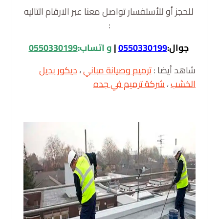
للحجز أو للأستفسار تواصل معنا عبر الارقام التاليه
:
جوال:
0550330199
|
و اتساب:
0550330199
شاهد أيضا :
ترميم وصيانة مباني
،
ديكور بديل
الخشب
،
شركة ترميم في جده