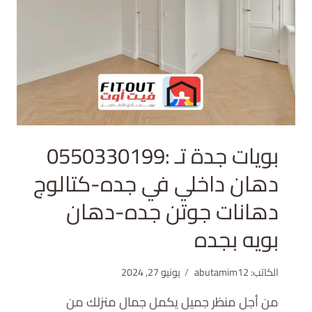
بويات جدة تـ :0550330199
دهان داخلي في جده-كتالوج
دهانات جوتن جده-دهان
بويه بجده
الكاتب:
abutamim12
يونيو 27, 2024
من أجل منظر جميل يكمل جمال منزلك من