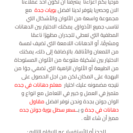
مرحيا بكم اعزاءنا يشرفنا ان تكون احد عملاءنا
الان وحصريا يتوفر لدينا افضل
بويات جدة
مع
مجموعة واسعة من الألوان والأشكال التي
تناسب جميع الأذواق. يمكنك الاختيار بين الدهانات
المطفية التي تعطي للجدران مظهرًا ناعمًا
ومشرقًا، أو الدهانات اللامعة التي تضيف لمسة
من اللمعان والأناقة. بالإضافة إلى ذلك، يمكنك
الاختيار بين تشكيلة متنوعة من الألوان المستوحاة
من الطبيعة أو الألوان الزاهية التي تضفي جوًا من
البهجة على المكان.لكن من اجل الحصول على
نتيجه مضمونه عليك اختيار
معلم دهانات في جده
متميز في العمل و خبير في التعامل مع انواع و
الوان جوتن بجدة ونحن نوفر افضل
مقاول
دهانات في جدة
و بـ
ـسعر سطل بوية جوتن جده
مميز أن شاء الله .
للحجز أو للأستفسار عبر الارقام التاليه :