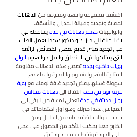
اكتشف مجموعة واسعة ومتنوعة من
الدهانات
لحماية وتجديد وصيانة الجدران والأسقف
والواجهات
معلم دهانات في جده
ي
ساعدك في
بث الحياة الى منزلك و ديكورك.كما يعمل الطلاء
على تجديد مبنى قديم بفضل الخصائص الرائعه
التي يمتلكها في الالتصاق والملء والتعتيم.
الوان
بويات داخليه بجده
تضمن هذه الدهانات مقاومة
المثالية للبقع والشحوم والأبخرة والماء مع
سهولة غسلها.يمكن تجديد غرفة نومك مع
بوية
غرف نوم في جده
، انتقالا الى
دهانات مجالس
رجال حديثة في جدة
تعطي لمسة من الرقي الى
المجالس .هذا منزلك وهو اول اهتماماتك في
تجديده والمحافضه عليه من الداخل ومن
الخارج.معنا يمكنك التأكد من الحصول على عمل
عالي الجودة وتشطيب موحد ودقيق.