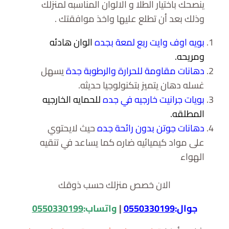
ينصحك باختيار الطلا و الالوان المناسبه لمنزلك
وذلك بعد أن تطلع عليها واخذ موافقتك .
بويه اوف وايت ربع لمعة بجده
الوان هادئه
ومريحه
.
دهانات مقاومة للحرارة والرطوبة جدة
يسهل
غسله دهان يتميز بتكنولوجيا حديثه.
بويات جرانيت خارجيه في جده
للحمايه الخارجيه
المطلقه.
دهانات جوتن بدون رائحة جده
حيث لايحتوي
على مواد كيميائيه ضاره كما يساعد في تنقيه
الهواء
الان خصص منزلك حسب ذوقك
جوال:
0550330199
|
واتساب:
0550330199