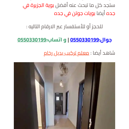
ستجد كل ما تبحث عنه أفضل
بوية الجزيرة في
جده
أيضا
بويات جوتن في جده
للحجز أو للأستفسار عبر الارقام التاليه :
جوال:
0550330199
|
و اتساب:
0550330199
شاهد أيضا :
معلم تركيب بديل رخام