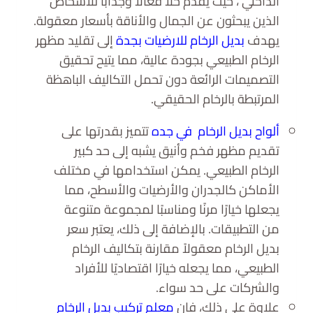
الداخلي ، حيث يقدم حلاً فعالاً وجذابًا للأشخاص
الذين يبحثون عن الجمال والأناقة بأسعار معقولة.
يهدف
بديل الرخام للارضيات بجدة
إلى تقليد مظهر
الرخام الطبيعي بجودة عالية، مما يتيح تحقيق
التصميمات الرائعة دون تحمل التكاليف الباهظة
المرتبطة بالرخام الحقيقي.
ألواح بديل الرخام في جده
تتميز بقدرتها على
تقديم مظهر فخم وأنيق يشبه إلى حد كبير
الرخام الطبيعي. يمكن استخدامها في مختلف
الأماكن كالجدران والأرضيات والأسطح، مما
يجعلها خيارًا مرنًا ومناسبًا لمجموعة متنوعة
من التطبيقات. بالإضافة إلى ذلك، يعتبر سعر
بديل الرخام معقولاً مقارنة بتكاليف الرخام
الطبيعي، مما يجعله خيارًا اقتصاديًا للأفراد
والشركات على حد سواء.
علاوة على ذلك، فإن
معلم تركيب بديل الرخام