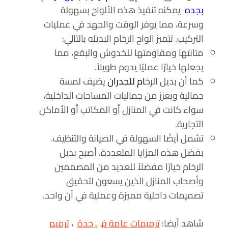
بجده
يمكنه تنفيذ هذه الألواح بسهولة
وسرعة، مما يوفر الوقت والجهد في عمليات
التركيب. تتميز الواح الرخام البديله بالتالي:
متانتها ومقاومتها للخدوش والبقع، مما
يجعلها خيارًا عمليًا يدوم طويلاً.
كما أن بديل الرخ
ام للجدران
يضيف لمسة
جمالية ويعزز من جماليات المساحات الداخلية،
سواء كانت في المنازل أو المكاتب أو الأماكن
التجارية.
تشمل أيضًا السهولة في الصيانة والتنظيف.
بفضل هذه المزايا المتعددة، أصبح بديل
الرخام خيارًا مفضلاً للعديد من المصممين
وأصحاب المنازل الذين يسعون لتحقيق
تصميمات داخلية مميزة وعملية في آن واحد.
شاهد أيضا:
ترميمات عامة في جدة
،
ترميم