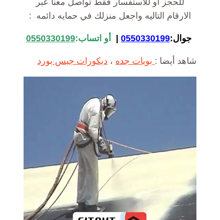
للحجز أو للاستفسار فقط تواصل معنا عبر
الارقام التاليه واجعل منزلك في حمايه دائمه :
جوال:
0550330199
|
أ
و
اتساب:
0550330199
شاهد أيضا :
بويات جده
،
ديكورات جبس بورد