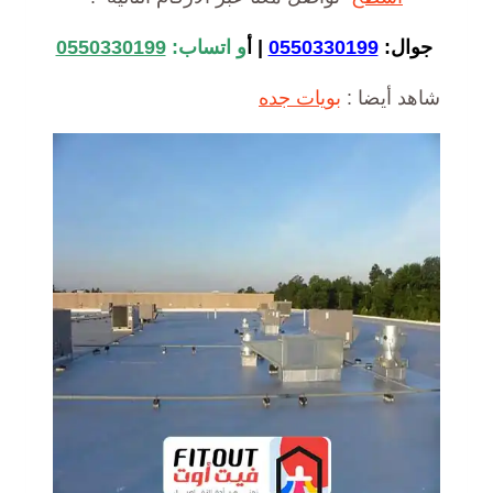
جوال:
0550330199
|
أ
و اتساب:
0550330199
شاهد أيضا :
بويات جده