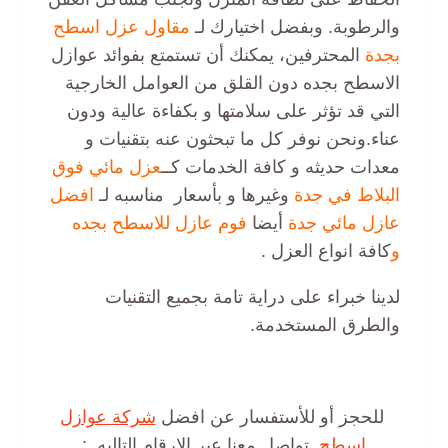
والرطوبة. وبفضل اختيارك لـ
مقاول عزل اسطح
بجدة
المحترفين، يمكنك أن تستمتع بفوائد عوازل
الاسطح بجده دون القلق من العوامل الخارجية
التي قد تؤثر على سلامتها و بكفاءة عالية ودون
عناء.ونحن نوفر كل ما تبحثون عنه بتقنيات و
معدات حديثه و كافة الخدمات كــ
عزل مائي فوق
البلاط في جدة
وغيرها و بأسعار مناسبه لـ
افضل
عازل مائي جدة
أيضا
فوم عازل للاسطح بجده
و
كافة انواع العزل .
لدينا خبراء على دراية تامة بجميع التقنيات
والطرق المستخدمة.
للحجز أو للأستفسار عن افضل
شركة عوازل
اسطح
تواصل معنا عبر الارقام التاليه :