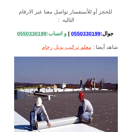
للحجز أو للأستفسار تواصل معنا عبر الارقام
التاليه :
جوال:
0550330199
|
و اتساب:
0550330199
شاهد أيضا :
معلم تركيب بديل رخام