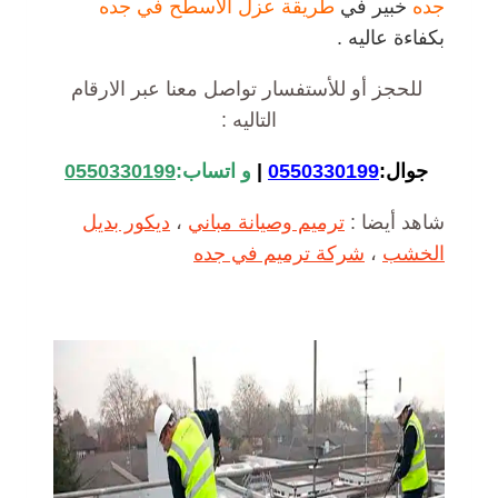
جده
خبير في
طريقة عزل الاسطح في جده
بكفاءة عاليه .
للحجز أو للأستفسار تواصل معنا عبر الارقام
التاليه :
جوال:
0550330199
|
و اتساب:
0550330199
شاهد أيضا :
ترميم وصيانة مباني
،
ديكور بديل
الخشب
،
شركة ترميم في جده