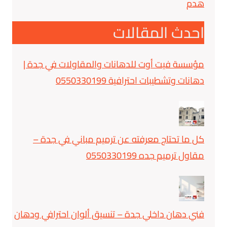
هدم
احدث المقالات
مؤسسة فيت أوت للدهانات والمقاولات في جدة |
دهانات وتشطيبات احترافية 0550330199
كل ما تحتاج معرفته عن ترميم مباني في جدة –
مقاول ترميم جده 0550330199
فني دهان داخلي جدة – تنسيق ألوان احترافي ودهان