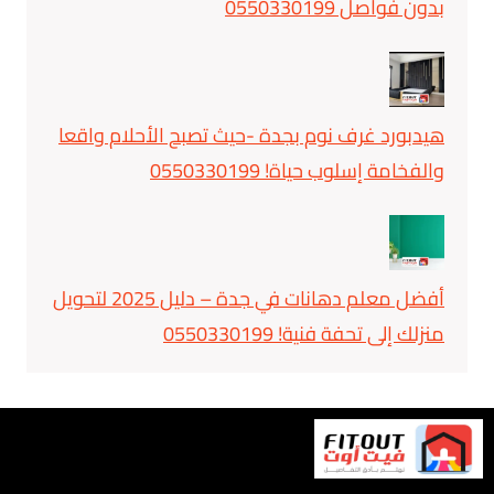
بدون فواصل 0550330199
هيدبورد غرف نوم بجدة -حيث تصبح الأحلام واقعا
والفخامة إسلوب حياة! 0550330199
أفضل معلم دهانات في جدة – دليل 2025 لتحويل
منزلك إلى تحفة فنية! 0550330199