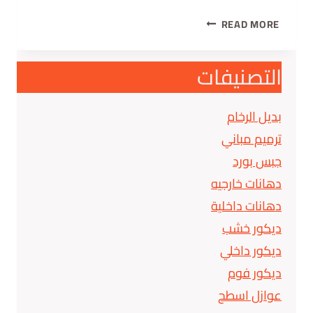
READ MORE
التصنيفات
بديل الرخام
ترميم مباني
جبس بورد
دهانات خارجيه
دهانات داخلية
ديكور خشب
ديكور داخلي
ديكور فوم
عوازل اسطح