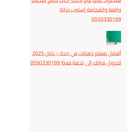
هيدبورد غرف نوم بجدة -حيث تصبح الأحلام
واقعا والفخامة إسلوب حياة!
0550330199
أفضل معلم دهانات في جدة – دليل 2025
لتحويل منزلك إلى تحفة فنية! 0550330199