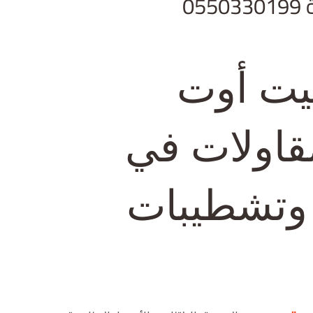
0
يت أوت
مقاولات في
 وتشطيبات