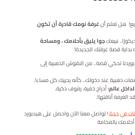
فيع! هل تعلم أن
غرفة نومك قادرة أن تكون
يكورًا.. نبيعك
جوا يليق بأحلامك ، ومساحة
ه بداية قصة غرفتك الجديدة!
وردنا تحكي قصة.. من النقوش الذهبية إلى
مات ذهبية عند دخولك.. كأنه يحييك كل مساء!.
لداخل عالم:
أدراج خفية، رفوف ذكية،
الغرفة أناقتها!.
ات في جدة
! تواصل معنا الآن واحصل على هيدبورد
أحلامك بالفخامة