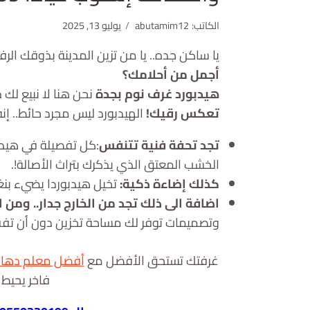
الكاتب:
abutamim12
يوليو 13, 2025
يا ساكن جده.. يا من تزين المدينة بذوقك الر
أجمل من أحلامك؟
هيدبورد غرف نوم بجدة
نحن هنا لا نبيع لك د
تعكس رقيك!
الهيدبورد ليس مجرد حائط.. إن
تجد تحفة فنية تتنفس
:كل تفصيلة في هيدب
الخشب المعتق الذي يذكرك بتراث الأصالة!.
كذلك إضاءة ذكية:
تخيل هيدبوردا يضيء بنغ
اضافة الى ذلك تجد من الخارج جدار.. ومن ا
وتصميمات توفر لك مساحة تخزين دون أن تفقد 
غرفتك تستحق الأفضل مع
أفضل معلم دهان
فاخر يحيط 