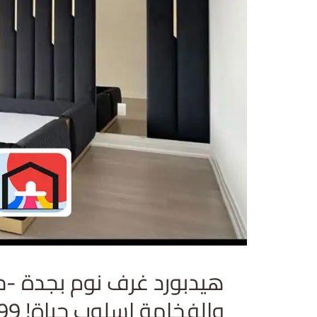
هيدبورد غرف نوم بجدة -حي
والفخامة إسلوب حياة! 0550330199