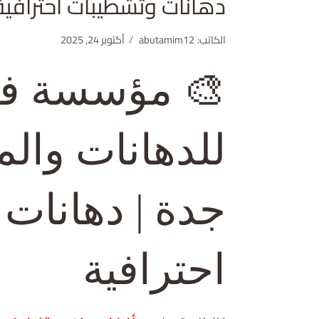
دهانات وتشطيبات احترافية 550330199
الكاتب:
abutamim12
أكتوبر 24, 2025
🎨 مؤسسة ف
للدهانات وال
جدة | دهانات
احترافية