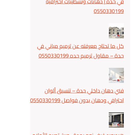
في جدة | دهانات وتشطيبات احترافية
0550330199
كل ما تحتاج معرفته عن ترميم مباني في
جدة – مقاول ترميم جده 0550330199
فني دهان داخلي جدة – تنسيق ألوان
احترافي ودهان بدون فواصل 0550330199